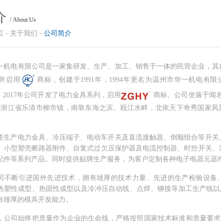
介
/ About Us
页
-
关于我们
-
公司简介
一机电有限公司是一家集研发、生产、加工、销售于一体的民营企业，其
并启用
商标
，创建于
1991年，1994年更名为温州市华一机电有
。
2017年公司开发了电力金具系列，启用
商标。公司坐落于闻
---浙江省乐清市柳市镇，南靠东海之滨、瓯江水畔，北依天下奇秀国家风
要生产电力金具、冷压端子、电动车开关及直流接触器、倒顺组合等开关
、小型塑壳断路器附件、自复式过欠压保护器及电流控制器、时控开关、
配件等系列产品。同时提供贴牌生产服务，为客户定制各种电子电器元器
司不断引进国外先进技术，拥有雄厚的技术力量、先进的生产检验设备
热塑性成型、热固性成型以及冷冲压自动线、点焊、铆接等加工生产线以
有雄厚的模具开发能力。
，公司始终把质量作为企业的生命线，严格按照国家技术标准和质量要求