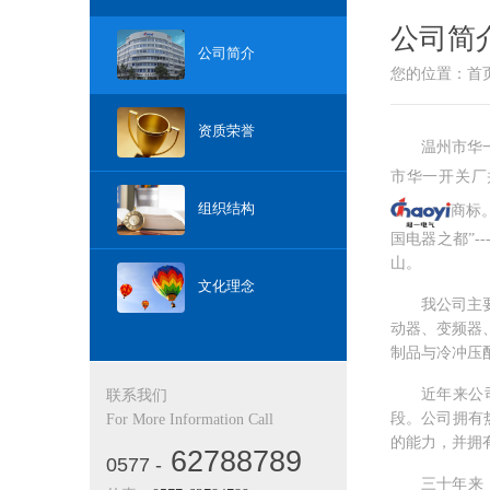
公司简
公司简介
您的位置：
首
资质荣誉
温州市华
市华一开关厂
组织结构
商标
国电器之都”
山。
文化理念
我公司主
动器、变频器
制品
与冷冲压
近年来公
联系我们
段。公司拥有
For More Information Call
的能力，并拥
62788789
0577 -
三十年来