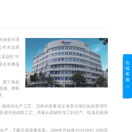
前身是乐清
限公司并启用
名遐迩的
“中
在
景名胜雁荡
线
客
服
、星三角起
浪涌、塑料
件。
、精湛的生产工艺、完善的质量保证体系与现代化的管理手
及相关的成熟工艺，具备从原材料加工到生产、组装及检测
生产，不断完善质量体系。
2000年开始推行ISO9001:2000质