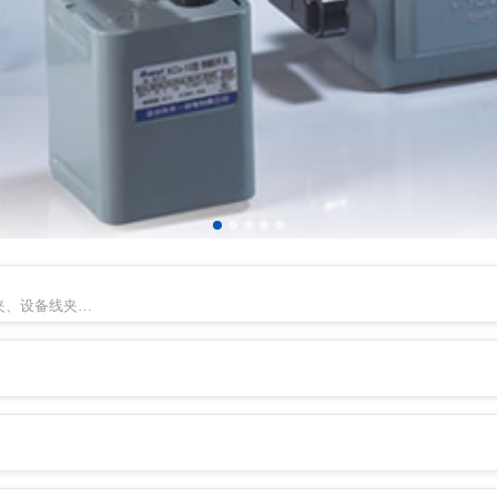
夹、设备线夹…