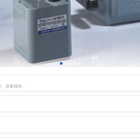
夹、设备线夹…